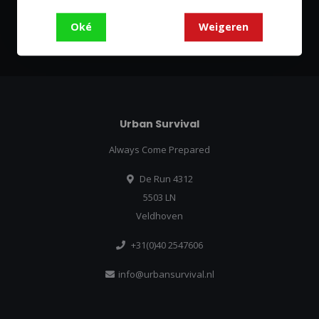
Abonneer
Oké
Weigeren
Urban Survival
Always Come Prepared
De Run 4312
5503 LN
Veldhoven
+31(0)40 2547606
info@urbansurvival.nl