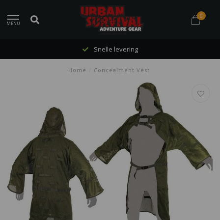
0
MENU
Snelle levering
Home
/
Concealment Vest