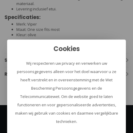
materiaal.
Levering inclusief etui.
Specificaties:
Merk: Viper
Maat: One size fits most
Kleur: olive
Cookies
Specificaties
Wij respecteren uw privacy en verwerken uw
persoonsgegevens alleen voor het doel waarvoor u ze
Reviews
heeft verstrekt en in overeenstemming met de Wet
Bescherming Persoonsgegevens en de
Telecommunicatiewet. Om de website goed te laten
functioneren en voor gepersonaliseerde advertenties,
maken wij gebruik van cookies en daarmee vergelijkbare
technieken.
Abonneer je op onze nieuwsbrief
Blijf op de hoogte over onze laatste acties