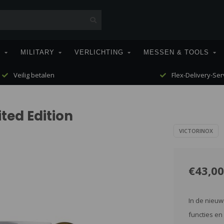
T
MILITARY
VERLICHTING
MESSEN & TOOLS
Veilig betalen
Flex-Delivery-Ser
ited Edition
VICTORINOX
€43,00
In de nieuw
functies e