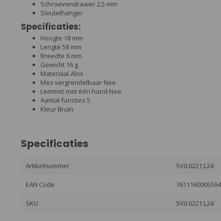
Schroevendraaier 2,5 mm
Sleutelhanger
Specificaties:
Hoogte 18 mm
Lengte 58 mm
Breedte 6 mm
Gewicht 16 g
Materiaal Alox
Mes vergrendelbaar Nee
Lemmet met één hand Nee
Aantal functies 5
Kleur Bruin
Specificaties
Artikelnummer
5V0.6221.L24
EAN Code
761116000556
SKU
5V0.6221.L24