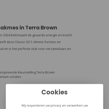
 zakmes in Terra Brown
voor 2024 belichaamt de geaarde energie en kracht
heeft deze Classic SD 5 slimme functies en
uit en is het perfecte stuk voor verzamelaars en
ïnspireerde kleurstelling Terra Brown
minium schalen
Cookies
Wij respecteren uw privacy en verwerken uw