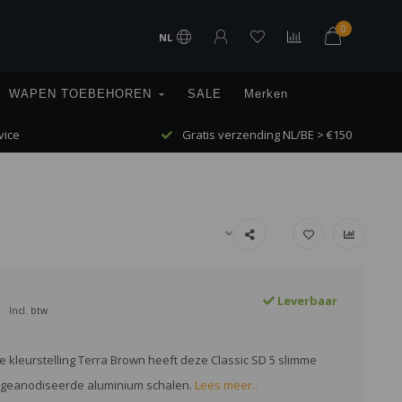
0
NL
WAPEN TOEBEHOREN
SALE
Merken
vice
Gratis verzending NL/BE > €150
Leverbaar
Incl. btw
e kleurstelling Terra Brown heeft deze Classic SD 5 slimme
n geanodiseerde aluminium schalen.
Lees meer..