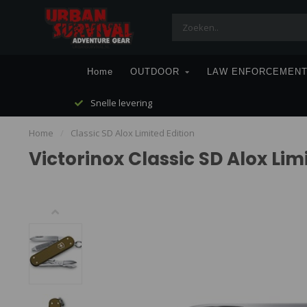
Home
OUTDOOR
LAW ENFORCEMEN
Snelle levering
Home
/
Classic SD Alox Limited Edition
Victorinox Classic SD Alox Lim