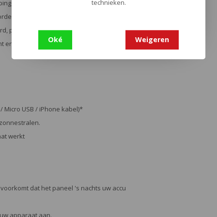
technieken.
ping, ...) om uw elektrische apparaten opgeladen te
 worden bevestigd of opgehangen met karabijnhaken,
rd, paddle board, enz. Het robuuste en waterdichte
Oké
Weigeren
cht en compact, kan het overal mee naartoe worden
/ Micro USB / iPhone kabel)*
 zonnestralen.
aat werkt
 voorkomt dat het paneel 's nachts uw accu
n uw apparaat aan.