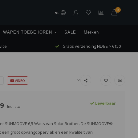
0
NL
WAPEN TOEBEHOREN
SALE
Merken
vice
Gratis verzending NL/BE > €150
R
VIDEO
89
Leverbaar
Incl. btw
ger SUNMOOVE 6,5 Watts van Solar Brother. De SUNMOOVE®
t een groot opvangoppervlak en een kwaliteit van