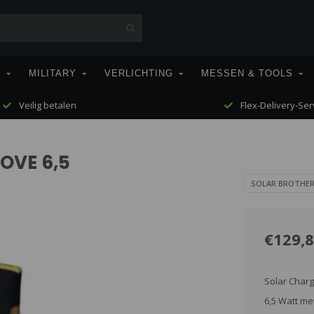
T
MILITARY
VERLICHTING
MESSEN & TOOLS
Veilig betalen
Flex-Delivery-Ser
OVE 6,5
SOLAR BROTHE
€129,
Solar Char
6,5 Watt me