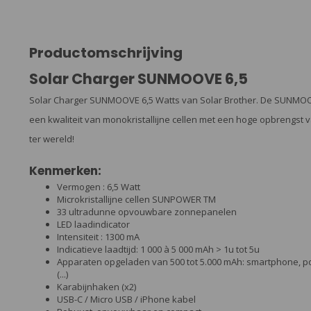
Productomschrijving
Solar Charger SUNMOOVE 6,5
Solar Charger SUNMOOVE 6,5 Watts van Solar Brother. De SUNMO
een kwaliteit van monokristallijne cellen met een hoge opbrengs
ter wereld!
Kenmerken:
Vermogen : 6,5 Watt
Microkristallijne cellen SUNPOWER TM
33 ultradunne opvouwbare zonnepanelen
LED laadindicator
Intensiteit : 1300 mA
Indicatieve laadtijd: 1 000 à 5 000 mAh > 1u tot 5u
Apparaten opgeladen van 500 tot 5.000 mAh: smartphone, po
(...)
Karabijnhaken (x2)
USB-C / Micro USB / iPhone kabel