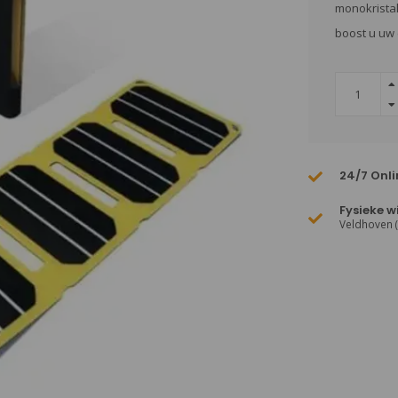
monokrista
boost u uw 
24/7 Onli
Fysieke w
Veldhoven 