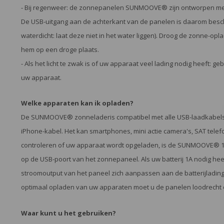
- Bij regenweer: de zonnepanelen SUNMOOVE® zijn ontworpen met 
De USB-uitgang aan de achterkant van de panelen is daarom besch
waterdicht: laat deze niet in het water liggen). Droog de zonne-o
hem op een droge plaats.
- Als het licht te zwak is of uw apparaat veel lading nodig heeft: 
uw apparaat.
Welke apparaten kan ik opladen?
De SUNMOOVE® zonneladeris compatibel met alle USB-laadkabels, 
iPhone-kabel. Het kan smartphones, mini actie camera's, SAT tele
controleren of uw apparaat wordt opgeladen, is de SUNMOOVE® 16 
op de USB-poort van het zonnepaneel. Als uw batterij 1A nodig heef
stroomoutput van het paneel zich aanpassen aan de batterijladin
optimaal opladen van uw apparaten moet u de panelen loodrecht op
Waar kunt u het gebruiken?