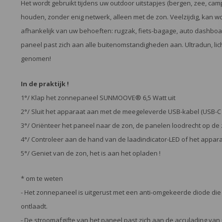
Het wordt gebruikt tijdens uw outdoor uitstapjes (bergen, zee, cam
houden, zonder enig netwerk, alleen met de zon. Veelzijdig, kan
afhankelijk van uw behoeften: rugzak, fiets-bagage, auto dashboa
paneel past zich aan alle buitenomstandigheden aan. Ultradun, li
genomen!
In de praktijk !
1°/ Klap het zonnepaneel SUNMOOVE® 6,5 Watt uit
2°/ Sluit het apparaat aan met de meegeleverde USB-kabel (USB-C 
3°/ Oriënteer het paneel naar de zon, de panelen loodrecht op de
4°/ Controleer aan de hand van de laadindicator-LED of het appar
5°/ Geniet van de zon, het is aan het opladen !
* om te weten
- Het zonnepaneel is uitgerust met een anti-omgekeerde diode die
ontlaadt.
- De stroomafgifte van het paneel past zich aan de acculading va