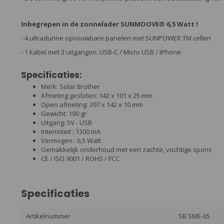
Inbegrepen in de zonnelader SUNMOOVE® 6,5 Watt !
- 4 ultradunne opvouwbare panelen met SUNPOWER TM cellen
- 1 kabel met 3 uitgangen: USB-C / Micro USB / iPhone
Specificaties:
Merk: Solar Brother
Afmeting gesloten: 142 x 101 x 25 mm
Open afmeting: 397 x 142 x 10 mm
Gewicht: 190 gr
Uitgang: 5V - USB
Intensiteit : 1300 mA
Vermogen : 6,5 Watt
Gemakkelijk onderhoud met een zachte, vochtige spons
CE / ISO 9001 / ROHS / FCC
Specificaties
Artikelnummer
SB SME-65