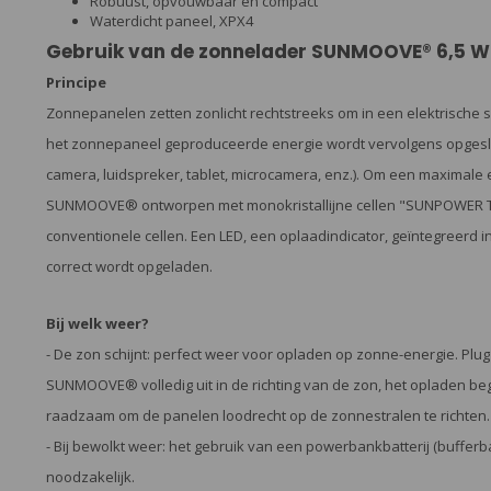
Robuust, opvouwbaar en compact
Waterdicht paneel, XPX4
Gebruik van de zonnelader SUNMOOVE® 6,5 W
Principe
Zonnepanelen zetten zonlicht rechtstreeks om in een elektrische 
het zonnepaneel geproduceerde energie wordt vervolgens opgesla
camera, luidspreker, tablet, microcamera, enz.). Om een maximale e
SUNMOOVE® ontworpen met monokristallijne cellen "SUNPOWER T
conventionele cellen. Een LED, een oplaadindicator, geïntegreerd 
correct wordt opgeladen.
Bij welk weer?
- De zon schijnt: perfect weer voor opladen op zonne-energie. Plu
SUNMOOVE® volledig uit in de richting van de zon, het opladen begi
raadzaam om de panelen loodrecht op de zonnestralen te richten.
- Bij bewolkt weer: het gebruik van een powerbankbatterij (bufferba
noodzakelijk.