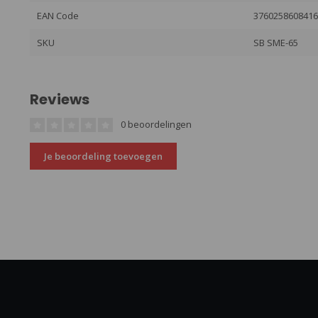
EAN Code
376025860841
SKU
SB SME-65
Reviews
0 beoordelingen
Je beoordeling toevoegen