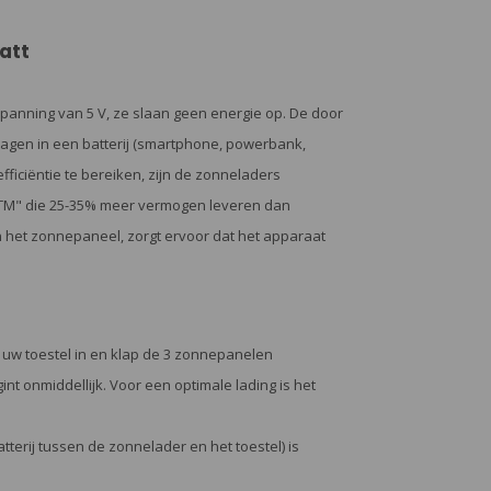
att
spanning van 5 V, ze slaan geen energie op. De door
gen in een batterij (smartphone, powerbank,
fficiëntie te bereiken, zijn de zonneladers
M" die 25-35% meer vermogen leveren dan
in het zonnepaneel, zorgt ervoor dat het apparaat
g uw toestel in en klap de 3 zonnepanelen
nt onmiddellijk. Voor een optimale lading is het
tterij tussen de zonnelader en het toestel) is