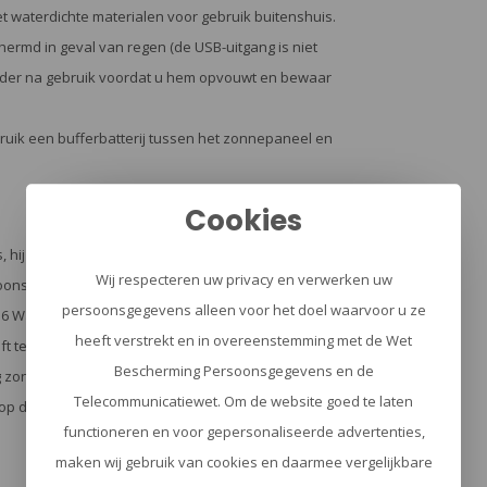
waterdichte materialen voor gebruik buitenshuis.
ermd in geval van regen (de USB-uitgang is niet
plader na gebruik voordat u hem opvouwt en bewaar
gebruik een bufferbatterij tussen het zonnepaneel en
Cookies
hij wordt geleverd met een USB-C / Micro USB /
Wij respecteren uw privacy en verwerken uw
foons en andere 5 V apparaten opladen. Om te
persoonsgegevens alleen voor het doel waarvoor u ze
Watt zonnelader uitgerust met een laadindicator.
heeft verstrekt en in overeenstemming met de Wet
t terwijl het paneel 2A kan produceren, zal de
Bescherming Persoonsgegevens en de
g zonder uw apparaat te beschadigen. Voor het
Telecommunicatiewet. Om de website goed te laten
 de zonnestralen richten en stabiliseren.
functioneren en voor gepersonaliseerde advertenties,
maken wij gebruik van cookies en daarmee vergelijkbare