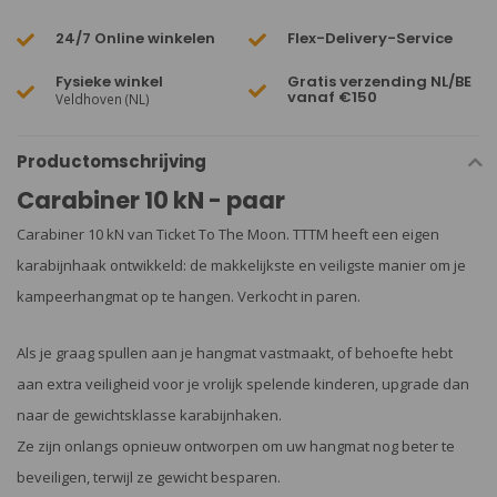
24/7 Online winkelen
Flex-Delivery-Service
Fysieke winkel
Gratis verzending NL/BE
vanaf €150
Veldhoven (NL)
Productomschrijving
Carabiner 10 kN - paar
Carabiner 10 kN van Ticket To The Moon. TTTM heeft een eigen
karabijnhaak ontwikkeld: de makkelijkste en veiligste manier om je
kampeerhangmat op te hangen. Verkocht in paren.
Als je graag spullen aan je hangmat vastmaakt, of behoefte hebt
aan extra veiligheid voor je vrolijk spelende kinderen, upgrade dan
naar de gewichtsklasse karabijnhaken.
Ze zijn onlangs opnieuw ontworpen om uw hangmat nog beter te
beveiligen, terwijl ze gewicht besparen.