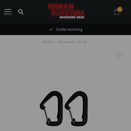
0
MENU
Snelle levering
Home
/
Carabiner 10 kN