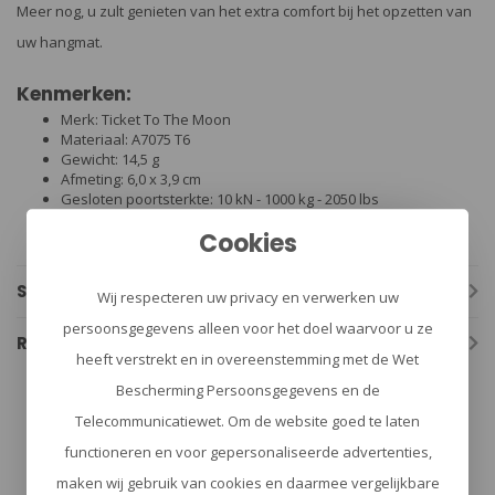
Meer nog, u zult genieten van het extra comfort bij het opzetten van
uw hangmat.
Kenmerken:
Merk: Ticket To The Moon
Materiaal: A7075 T6
Gewicht: 14,5 g
Afmeting: 6,0 x 3,9 cm
Gesloten poortsterkte: 10 kN - 1000 kg - 2050 lbs
Open Poort Sterkte: 4 kN
Cookies
10 jaar garantie tegen fabricage- en materiaalfouten
Specificaties
Wij respecteren uw privacy en verwerken uw
persoonsgegevens alleen voor het doel waarvoor u ze
Reviews
heeft verstrekt en in overeenstemming met de Wet
Bescherming Persoonsgegevens en de
bushcraft
(133)
hangmat
(15)
Telecommunicatiewet. Om de website goed te laten
functioneren en voor gepersonaliseerde advertenties,
maken wij gebruik van cookies en daarmee vergelijkbare