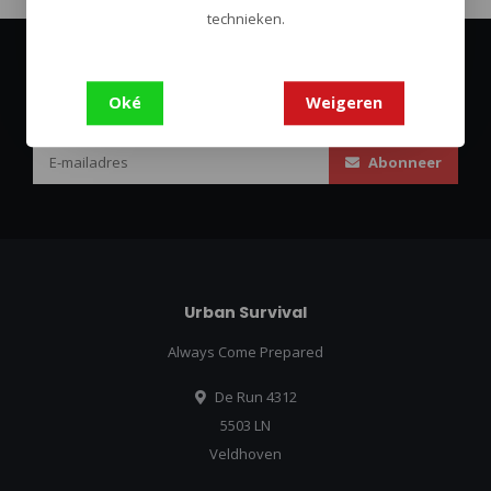
technieken.
Abonneer je op onze nieuwsbrief
Oké
Weigeren
Blijf op de hoogte over onze laatste acties
Abonneer
Urban Survival
Always Come Prepared
De Run 4312
5503 LN
Veldhoven