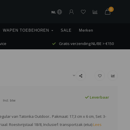
0
NL
WAPEN TOEBEHOREN
SALE
Merken
vice
Gratis verzending NL/BE > €150
Leverbaar
Incl. btw
gular van Tatonka Outdoor.. Pakmaat: 17,3 cm x 6 cm, Set: 3-
iaal: Roestvrijstaal 18/8, Inclusief: transportzak (etui)
Lees