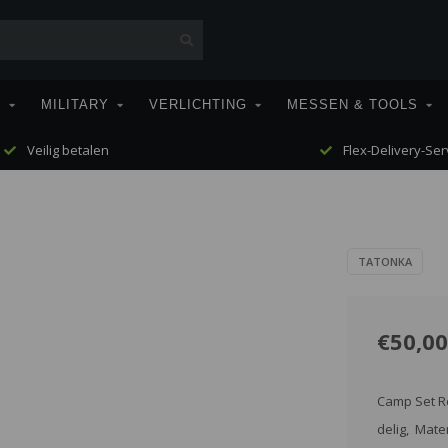
T
MILITARY
VERLICHTING
MESSEN & TOOLS
Veilig betalen
Flex-Delivery-Ser
TATONKA
€50,00
Camp Set Re
delig, Mater