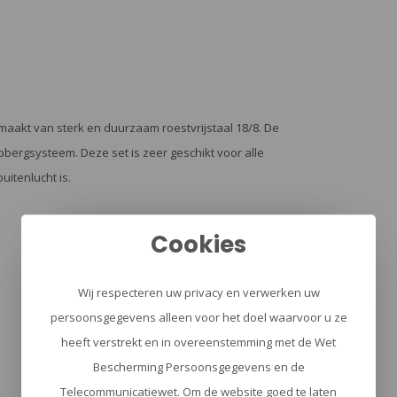
akt van sterk en duurzaam roestvrijstaal 18/8. De
pbergsysteem. Deze set is zeer geschikt voor alle
uitenlucht is.
Cookies
Wij respecteren uw privacy en verwerken uw
persoonsgegevens alleen voor het doel waarvoor u ze
heeft verstrekt en in overeenstemming met de Wet
Bescherming Persoonsgegevens en de
Telecommunicatiewet. Om de website goed te laten