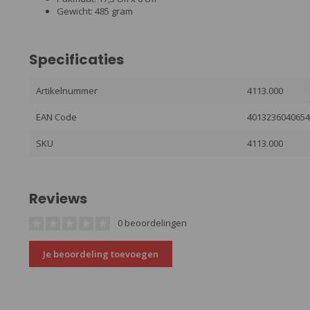
Gewicht: 485 gram
Specificaties
Artikelnummer
4113.000
EAN Code
401323604065
SKU
4113.000
Reviews
0 beoordelingen
Je beoordeling toevoegen