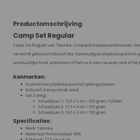
Productomschrijving
Camp Set Regular
Camp Set Regular van Tatonka. Compacte kampeerpannenset. Gema
set wordt geleverd inclusief etui. Eenvoudig en plaatsbesparend o
avontuurlijke kook activiteiten of het nu in een caravan, tent of de b
Kenmerken:
Kookset met plaatsbesparend opbergsysteem.
Inclusief: transportzak (etui)
Set 3-delig:
Schaal/pan 1: 13,5 x 5 cm / 220 gram / 0,6 liter
Schaal/pan 2: 17,3 x 4 cm / 150 gram
Schaal/pan 3: 16,5 x 3 cm / 100 gram
Specificaties:
Merk: Tatonka
Materiaal: Roestvrijstaal 18/8
Pakmaat: 17,3 cm x 6 cm