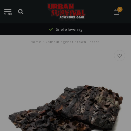
0
MENU
Snelle levering
Home
/
Camouflagenet Brown Forest