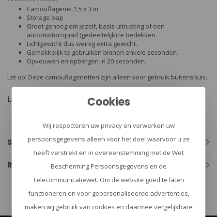
Camouflagenet,1,5 x 3 m
Storage bag
Groot genoeg om jezelf, basis uitrusting of een
auto/motor/quad (gedeeltelijk) te bedekken.
Lichtgewicht dus weinig extra gewicht.
Gemakkelijk te gebruiken binnen enkele seconden.
Opvouwen en opbergen in 20 seconden.
Let op! Deze camouflagenetten zijn alleen voor gebruik buitenshuis.
Levering:
Cookies
1x Camouflagenet 1,5 x 3 m
1x Storage bag
Wij respecteren uw privacy en verwerken uw
persoonsgegevens alleen voor het doel waarvoor u ze
Specificaties
heeft verstrekt en in overeenstemming met de Wet
Reviews
Bescherming Persoonsgegevens en de
Telecommunicatiewet. Om de website goed te laten
functioneren en voor gepersonaliseerde advertenties,
maken wij gebruik van cookies en daarmee vergelijkbare