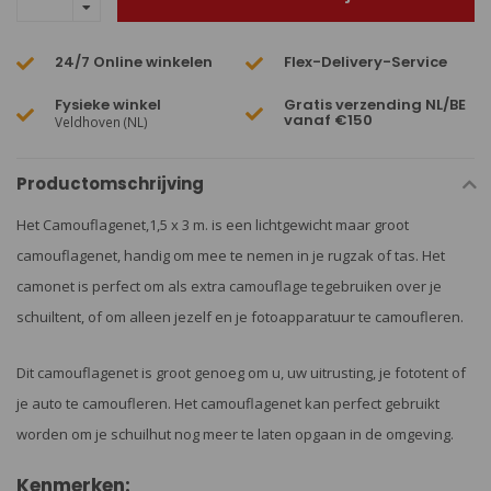
24/7 Online winkelen
Flex-Delivery-Service
Fysieke winkel
Gratis verzending NL/BE
vanaf €150
Veldhoven (NL)
Productomschrijving
Het Camouflagenet,1,5 x 3 m. is een lichtgewicht maar groot
camouflagenet, handig om mee te nemen in je rugzak of tas. Het
camonet is perfect om als extra camouflage tegebruiken over je
schuiltent, of om alleen jezelf en je fotoapparatuur te camoufleren.
Dit camouflagenet is groot genoeg om u, uw uitrusting, je fototent of
je auto te camoufleren. Het camouflagenet kan perfect gebruikt
worden om je schuilhut nog meer te laten opgaan in de omgeving.
Kenmerken: