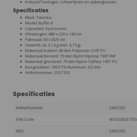
Inclusief haringen, scheerlijnen en opbergtassen
Specificaties
Merk: Tatonka
Model: Buffin 4
Capaciteit: 4 personen
Afmetingen: 480 x 230 x 140 cm
Pakmaat: 60 x Ø25 cm
Gewicht: ca. 5,1 kg (min. 4,7 kg)
Materiaal buitent: 68 den Polyester 210T PU
Materiaal binnent: 70 den Nylon Ripstop 190T WR
Materiaal grondzeil: 70 den Nylon Taffeta 190T PU
Boogstokken: 7001/T6 Aluminium, 9,5 mm
Artikelnummer: 2557.333
Specificaties
Artikelnummer
2430.333
EAN Code
401323625775
SKU
2430.333