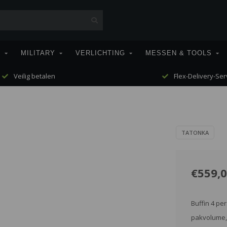
T
MILITARY
VERLICHTING
MESSEN & TOOLS
Veilig betalen
Flex-Delivery-Ser
TATONKA
€559,
Buffin 4 pe
pakvolume,