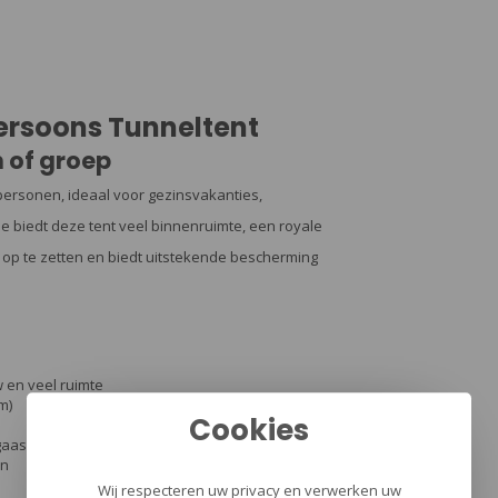
ersoons Tunneltent
n of groep
 personen, ideaal voor gezinsvakanties,
e biedt deze tent veel binnenruimte, een royale
 op te zetten en biedt uitstekende bescherming
 en veel ruimte
m)
Cookies
gaas
en
Wij respecteren uw privacy en verwerken uw