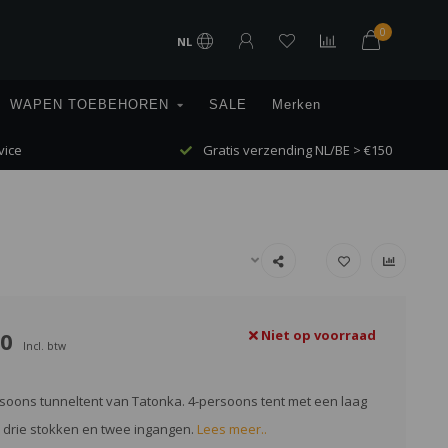
0
NL
WAPEN TOEBEHOREN
SALE
Merken
vice
Gratis verzending NL/BE > €150
00
Niet op voorraad
Incl. btw
rsoons tunneltent van Tatonka. 4-persoons tent met een laag
 drie stokken en twee ingangen.
Lees meer..