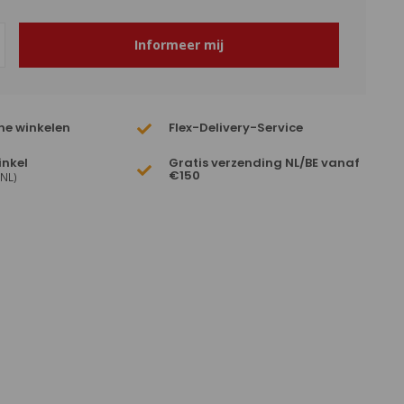
Informeer mij
ne winkelen
Flex-Delivery-Service
inkel
Gratis verzending NL/BE vanaf
€150
(NL)