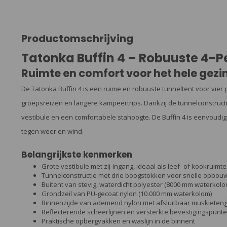
Productomschrijving
Tatonka Buffin 4 – Robuuste 4-P
Ruimte en comfort voor het hele gezi
De Tatonka Buffin 4 is een ruime en robuuste tunneltent voor vier
groepsreizen en langere kampeertrips. Dankzij de tunnelconstructi
vestibule en een comfortabele stahoogte. De Buffin 4 is eenvoudig
tegen weer en wind.
Belangrijkste kenmerken
Grote vestibule met zij-ingang, ideaal als leef- of kookruimte
Tunnelconstructie met drie boogstokken voor snelle opbouw
Buitent van stevig, waterdicht polyester (8000 mm waterkolo
Grondzeil van PU-gecoat nylon (10.000 mm waterkolom)
Binnenzijde van ademend nylon met afsluitbaar muskieten
Reflecterende scheerlijnen en versterkte bevestigingspunt
Praktische opbergvakken en waslijn in de binnent