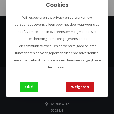
Cookies
Wij respecteren uw privacy en verwerken uw
persoonsgegevens alleen voor het doel waarvoor u ze
Abonneer je op onze nieuwsbrief
heeft verstrekt en in overeenstemming met de Wet
Blijf op de hoogte over onze laatste acties
Bescherming Persoonsgegevens en de
Telecommunicatiewet. Om de website goed te laten
Abonneer
functioneren en voor gepersonaliseerde advertenties,
maken wij gebruik van cookies en daarmee vergelijkbare
technieken.
Urban Survival
Oké
Weigeren
Always Come Prepared
De Run 4312
5503 LN