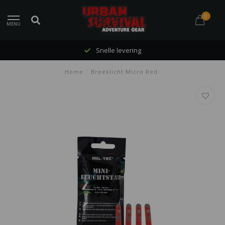
0
MENU
Snelle levering
Home
/
Breeklicht Micro Red