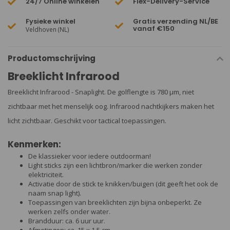
24/7 Online winkelen
Flex-Delivery-Service
Fysieke winkel
Gratis verzending NL/BE
vanaf €150
Veldhoven (NL)
Productomschrijving
Breeklicht Infrarood
Breeklicht Infrarood - Snaplight. De golflengte is 780 µm, niet
zichtbaar met het menselijk oog. Infrarood nachtkijkers maken het
licht zichtbaar. Geschikt voor tactical toepassingen.
Kenmerken:
De klassieker voor iedere outdoorman!
Light sticks zijn een lichtbron/marker die werken zonder
elektriciteit.
Activatie door de stick te knikken/buigen (dit geeft het ook de
naam snap light).
Toepassingen van breeklichten zijn bijna onbeperkt. Ze
werken zelfs onder water.
Brandduur: ca. 6 uur uur.