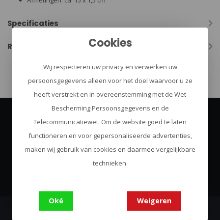
Afmetingen: ca. 15 x 1,5 cm
Specificaties
Cookies
Reviews
Wij respecteren uw privacy en verwerken uw
persoonsgegevens alleen voor het doel waarvoor u ze
heeft verstrekt en in overeenstemming met de Wet
Bescherming Persoonsgegevens en de
Telecommunicatiewet. Om de website goed te laten
Abonneer je op onze nieuwsbrief
functioneren en voor gepersonaliseerde advertenties,
Blijf op de hoogte over onze laatste acties
maken wij gebruik van cookies en daarmee vergelijkbare
Abonneer
technieken.
Oké
Weigeren