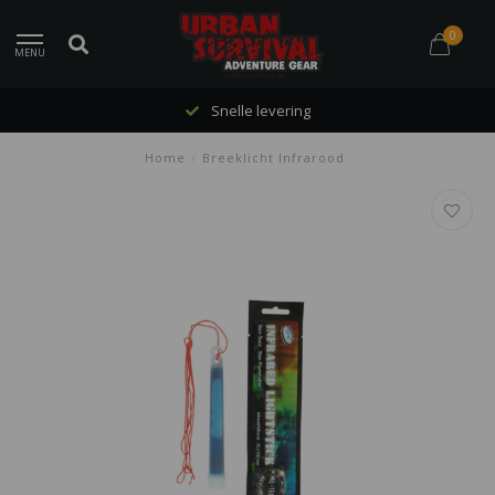
0
MENU
Snelle levering
Home
/
Breeklicht Infrarood