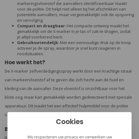
markeringsvloeistof die aanvallers identificeerbaar maakt
voor de politie. Dit helpt niet alleen bij het afschrikken van
potentiële aanvallers, maar vergemakkelijkt ook de opsporing
en vervolging.
Compact en draagbaar
: Het compacte ontwerp maakt het
gemakkelijk om de X-marker in je tas of zak te dragen, zodat
je altijd voorbereid bent.
Gebruiksvriendelijk
: Met een eenvoudige druk op de knop
activeer je de spray, waardoor je snel kunt reageren in
noodsituaties.
Hoe werkt het?
De X-marker zelfverdedigingsspray werkt door een krachtige straal
van markeervloeistof af te geven die zich hecht aan de huid en
kleding van de aanvaller. Deze vloeistof is onzichtbaar voor het
blote oog, maar kan gemakkelijk worden gedetecteerd met speciale
apparatuur. Dit maakt het een effectief hulpmiddel voor de politie
om aanvallers te identificeren en te arresteren.
Cookies
Bescherming binnen handbereik
Wij respecteren uw privacy en verwerken uw
Bij Urban Survival begrijpen we dat veiligheid een topprioriteit is.