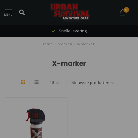
0
MENU
Snelle levering
Home
/
Merken
/
X-marker
X-marker