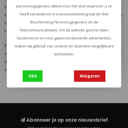
persoonsgegevens alleen voor het doel waarvoor u ze
Daarom bieden we de X-marker zelfverdedigingsspray aan als een
heeft verstrekt en in overeenstemming met de Wet
essentieel onderdeel van je persoonlijke beveiligingsarsenaal. Of je
Bescherming Persoonsgegevens en de
nu een ervaren outdoorliefhebber bent of gewoon op zoek bent
Telecommunicatiewet. Om de website goed te laten
naar extra gemoedsrust, de X-marker is de perfecte keuze.
functioneren en voor gepersonaliseerde advertenties,
Bezoek onze website of kom langs in onze winkel om de X-marker
maken wij gebruik van cookies en daarmee vergelijkbare
zelfverdedigingsspray te bekijken en te ervaren hoe eenvoudig het
technieken.
is om je veiligheid te verbeteren. Met Urban Survival en X-marker
aan je zijde, ben je altijd voorbereid.
Oké
Weigeren
Abonneer je op onze nieuwsbrief
Blijf op de hoogte over onze laatste acties