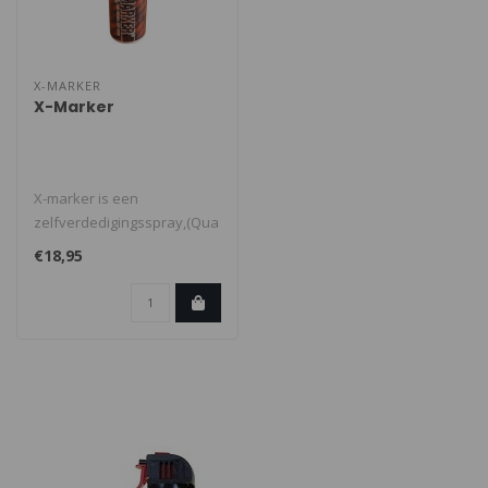
X-MARKER
X-Marker
X-marker is een
zelfverdedigingsspray,(Qua
uitelijk zou hij verward
€18,95
kunnen worde..