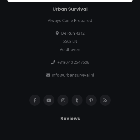
Urban Survival
Always Come Prepared
De Run 4312
5503 LN
Veldhoven
+31(0)40 2547606
info@urbansurvival.nl
Reviews