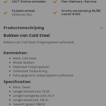
24/7 Online winkelen
Flex-Delivery-Service
Fysieke winkel
Gratis verzending NL/BE
vanaf €150
Veldhoven (NL)
Productomschrijving
Bokken van Cold Steel
Bokken van Cold Steel. Polypropyleen oefenstok.
Kenmerken:
Merk: Cold Steel
Model: Bokken
Materiaal: Polypropyleen
Oefenstok Tsuba & ring
Extra gegevens: polypropyleen oefenstok
Specificaties:
Kleur: Zwart
Lengte lemmet (cm): 76.20
Lengte handgreep (cm): 29.21
Lengte totaal (cm): 105.41
Gewicht (gram): 588.00