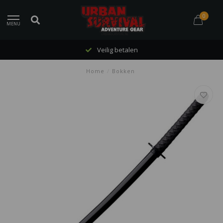
0
MENU
Veilig betalen
Home
/
Bokken