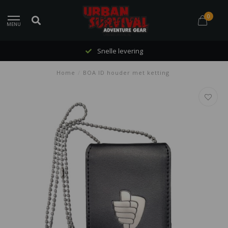
0
MENU
Snelle levering
Home
/
BOA ID houder met ketting