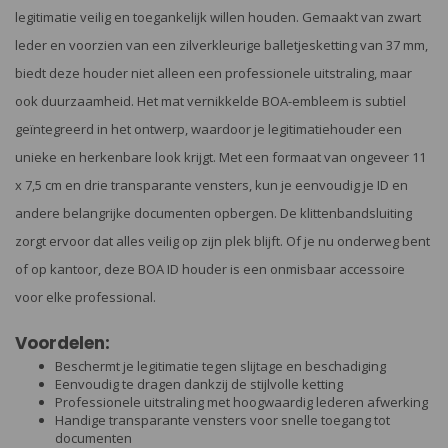
legitimatie veilig en toegankelijk willen houden. Gemaakt van zwart
leder en voorzien van een zilverkleurige balletjesketting van 37 mm,
biedt deze houder niet alleen een professionele uitstraling, maar
ook duurzaamheid. Het mat vernikkelde BOA-embleem is subtiel
geïntegreerd in het ontwerp, waardoor je legitimatiehouder een
unieke en herkenbare look krijgt. Met een formaat van ongeveer 11
x 7,5 cm en drie transparante vensters, kun je eenvoudig je ID en
andere belangrijke documenten opbergen. De klittenbandsluiting
zorgt ervoor dat alles veilig op zijn plek blijft. Of je nu onderweg bent
of op kantoor, deze BOA ID houder is een onmisbaar accessoire
voor elke professional.
Voordelen:
Beschermt je legitimatie tegen slijtage en beschadiging
Eenvoudig te dragen dankzij de stijlvolle ketting
Professionele uitstraling met hoogwaardig lederen afwerking
Handige transparante vensters voor snelle toegang tot
documenten