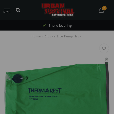
0
MENU
Snelle levering
Home
/
BlockerLite Pump Sack