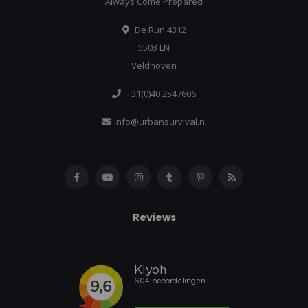
Always Come Prepared
De Run 4312
5503 LN
Veldhoven
+31(0)40 2547606
info@urbansurvival.nl
Reviews