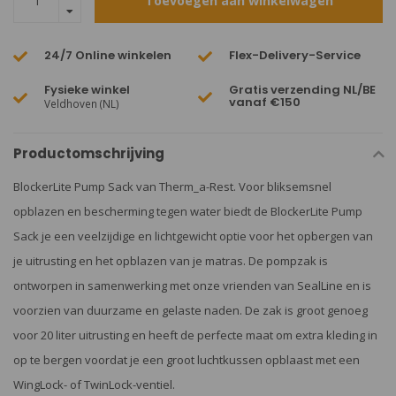
Toevoegen aan winkelwagen
24/7 Online winkelen
Flex-Delivery-Service
Fysieke winkel
Gratis verzending NL/BE
vanaf €150
Veldhoven (NL)
Productomschrijving
BlockerLite Pump Sack van Therm_a-Rest. Voor bliksemsnel
opblazen en bescherming tegen water biedt de BlockerLite Pump
Sack je een veelzijdige en lichtgewicht optie voor het opbergen van
je uitrusting en het opblazen van je matras. De pompzak is
ontworpen in samenwerking met onze vrienden van SealLine en is
voorzien van duurzame en gelaste naden. De zak is groot genoeg
voor 20 liter uitrusting en heeft de perfecte maat om extra kleding in
op te bergen voordat je een groot luchtkussen opblaast met een
WingLock- of TwinLock-ventiel.