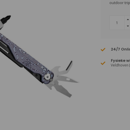
outdoor trip
24/7 Onli
Fysieke w
Veldhoven 