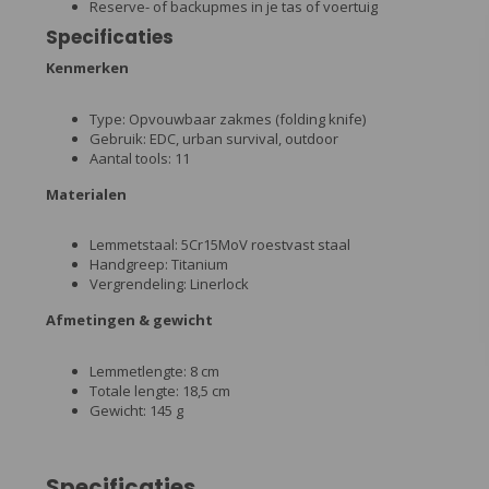
Reserve- of backupmes in je tas of voertuig
Specificaties
Kenmerken
Type: Opvouwbaar zakmes (folding knife)
Gebruik: EDC, urban survival, outdoor
Aantal tools: 11
Materialen
Lemmetstaal: 5Cr15MoV roestvast staal
Handgreep: Titanium
Vergrendeling: Linerlock
Afmetingen & gewicht
Lemmetlengte: 8 cm
Totale lengte: 18,5 cm
Gewicht: 145 g
Specificaties