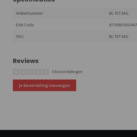
Artikelnummer
BL TET-MG
EAN Code
871696100294
SKU
BL TET-MG
Reviews
0 beoordelingen
Je beoordeling toevoegen