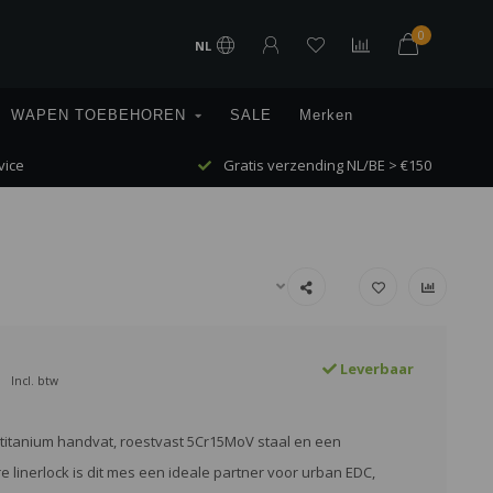
0
NL
WAPEN TOEBEHOREN
SALE
Merken
vice
Gratis verzending NL/BE > €150
Leverbaar
Incl. btw
 titanium handvat, roestvast 5Cr15MoV staal en een
 linerlock is dit mes een ideale partner voor urban EDC,