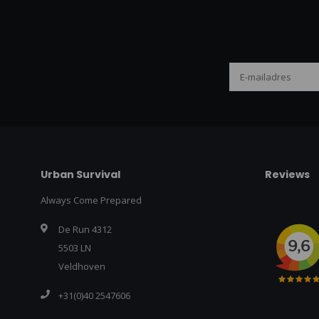
Urban Survival
Reviews
Always Come Prepared
De Run 4312
5503 LN
Veldhoven
+31(0)40 2547606