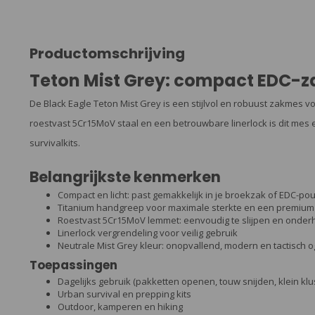
Productomschrijving
Teton Mist Grey: compact EDC-z
De Black Eagle Teton Mist Grey is een stijlvol en robuust zakmes vo
roestvast 5Cr15MoV staal en een betrouwbare linerlock is dit mes 
survivalkits.
Belangrijkste kenmerken
Compact en licht: past gemakkelijk in je broekzak of EDC-po
Titanium handgreep voor maximale sterkte en een premium
Roestvast 5Cr15MoV lemmet: eenvoudig te slijpen en onde
Linerlock vergrendeling voor veilig gebruik
Neutrale Mist Grey kleur: onopvallend, modern en tactisch 
Toepassingen
Dagelijks gebruik (pakketten openen, touw snijden, klein kl
Urban survival en prepping kits
Outdoor, kamperen en hiking