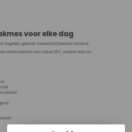
akmes voor elke dag
or dagelijks gebruik. Dankzij het titanium handvat,
een ideale partner voor urban EDC, outdoor trips en
uch
 look
rhoudsarm
ogend
uswerk)