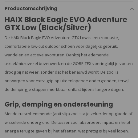
Productomschrijving
HAIX Black Eagle EVO Adventure
GTX Low (Black/Silver)
De HAIX Black Eagle EVO Adventure GTX Low is een robuuste,
comfortabele low-cut outdoor schoen voor dagelijks gebruik,
wandelen en actieve avonturen. Dankzij het ademende
textiel/microvezel bovenwerk en de GORE-TEX voering blijf je voeten
droog bij nat weer, zonder dat het benauwd wordt. De zool is
ontworpen voor extra grip op uiteenlopende ondergronden, terwijl
de demping je stappen merkbaar ontlast tijdens langere dagen.
Grip, demping en ondersteuning
Met de rutschhemmende (anti-slip) zool sta je zekerder op gladde of
wisselende ondergrond. De tussenzool absorbeert impact en helpt
energie terug te geven bij het afzetten, wat prettig is bij veel lopen.