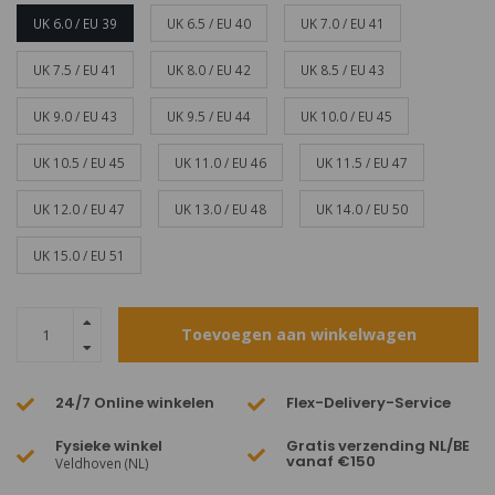
UK 6.0 / EU 39
UK 6.5 / EU 40
UK 7.0 / EU 41
UK 7.5 / EU 41
UK 8.0 / EU 42
UK 8.5 / EU 43
UK 9.0 / EU 43
UK 9.5 / EU 44
UK 10.0 / EU 45
UK 10.5 / EU 45
UK 11.0 / EU 46
UK 11.5 / EU 47
UK 12.0 / EU 47
UK 13.0 / EU 48
UK 14.0 / EU 50
UK 15.0 / EU 51
Toevoegen aan winkelwagen
24/7 Online winkelen
Flex-Delivery-Service
Fysieke winkel
Gratis verzending NL/BE
vanaf €150
Veldhoven (NL)