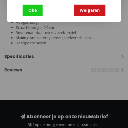
Merk: HAIX
Model: Black Eagle EVO Adventure GTX low
Oké
Weigeren
Kleur: zwart/grijs (black-silver)
Artikelnummer: 331002
Hoogte: laag
Schachthoogte: 9,0 cm
Bovenmateriaal: microvezel/textiel
Sluiting: snelvetersysteem (snelverschluss)
Doelgroep: heren
Specificaties
Reviews
Abonneer je op onze nieuwsbrief
Blijf op de hoogte over onze laatste acties