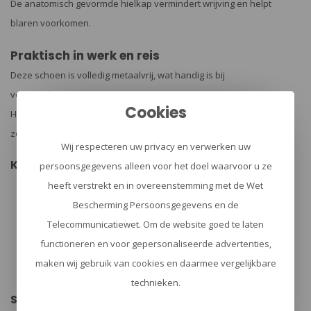
De anatomisch gevormde hielkap vermindert wrijving en helpt
blaren voorkomen.
Praktisch in werk en reis
Deze schoen is volledig metaalvrij, wat handig is bij
veiligheidscontroles en in omgevingen waar metaal ongewenst is.
Cookies
Het model is daarnaast geschikt voor orthopedische inlegzolen,
zodat je de pasvorm verder kunt personaliseren.
Wij respecteren uw privacy en verwerken uw
Kenmerken
persoonsgegevens alleen voor het doel waarvoor u ze
GORE-TEX: waterdicht en ademend
heeft verstrekt en in overeenstemming met de Wet
Anti Slip zool: hoge slipweerstand en grip
Bescherming Persoonsgegevens en de
Metaalvrij: prettig bij security checks
Ademend microvezel/textiel bovenwerk
Telecommunicatiewet. Om de website goed te laten
Extra bescherming bij de neus (PU spatzone)
Geschikt voor orthopedische inlegzolen
functioneren en voor gepersonaliseerde advertenties,
PFAS-vrij
maken wij gebruik van cookies en daarmee vergelijkbare
Made in Europe
XLR8 technologie voor stabilisatie/ontlasting
technieken.
Specificaties