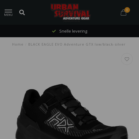
0
MENU
Snelle levering
Home
/
BLACK EAGLE EVO Adventure GTX low/black-silver