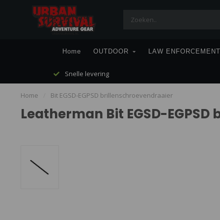
Home
OUTDOOR
LAW ENFORCEMEN
Snelle levering
Home
/
Bit EGSD-EGPSD brillenschroevendraaier
Leatherman Bit EGSD-EGPSD b