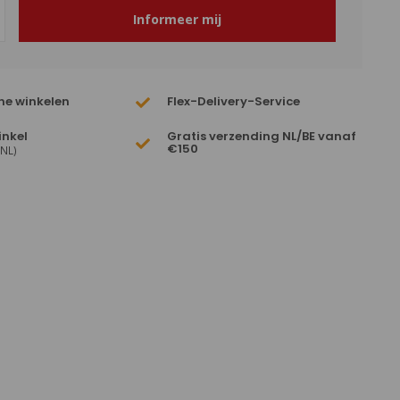
Informeer mij
ne winkelen
Flex-Delivery-Service
inkel
Gratis verzending NL/BE vanaf
€150
(NL)