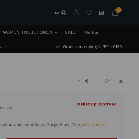
0
NL
WAPEN TOEBEHOREN
SALE
Merken
vice
Gratis verzending NL/BE > €150
Niet op voorraad
Incl. btw
oevendraaier voor Wave, Surge, Blast, Charge
Lees meer..