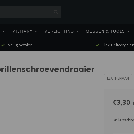
T
MILITARY
VERLICHTING
MESSEN & TOOLS
Veilig betalen
Flex-Delivery-Ser
rillenschroevendraaier
LEATHERMAN
€3,30
Brillenschr