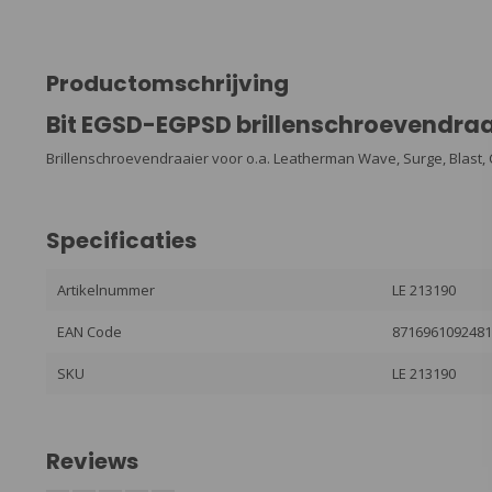
Productomschrijving
Bit EGSD-EGPSD brillenschroevendraa
Brillenschroevendraaier voor o.a. Leatherman Wave, Surge, Blast,
Specificaties
Artikelnummer
LE 213190
EAN Code
871696109248
SKU
LE 213190
Reviews