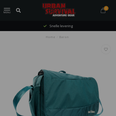
0
MENU
Snelle levering
Home
/
Baron