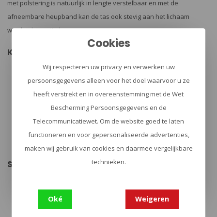
met polstering is natuurlijk in lengte verstelbaar en met de
afneembare heupband kan de tas ook stevig aan het lichaam
worden bevestigd.
Cookies
Kenmerken:
Verstelbare schouderriem
Wij respecteren uw privacy en verwerken uw
Verwijderbare heupband
persoonsgegevens alleen voor het doel waarvoor u ze
Toegang tot hoofdcompartiment van achteren
Gevoerde bodem
heeft verstrekt en in overeenstemming met de Wet
Voorvak met rits
Verdeeld voorvak
Bescherming Persoonsgegevens en de
Gepolsterd/gewatteerd hoofdvak met rits
Telecommunicatiewet. Om de website goed te laten
Verstelbare en verwijderbare schoudervulling (klittenband)
Hangende lussen
functioneren en voor gepersonaliseerde advertenties,
Sleutelhouder met een afneembare Tatonka-sleutelring
maken wij gebruik van cookies en daarmee vergelijkbare
Dekselklep met verborgen magnetische sluiting
technieken.
Specificaties:
Merk: Tatonka
Afmetingen: 35 x 25 x 11 cm
Volume: 10 liter
Oké
Weigeren
Gewicht: 625 gram
Materiaal 1: CORDURA® 500 den