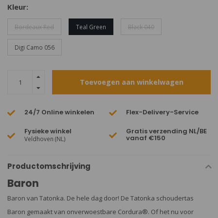
Kleur:
Bordeaux Red
Teal Green
Black 040
Digi Camo 056
Toevoegen aan winkelwagen
24/7 Online winkelen
Flex-Delivery-Service
Fysieke winkel
Gratis verzending NL/BE
vanaf €150
Veldhoven (NL)
Productomschrijving
Baron
Baron van Tatonka. De hele dag door! De Tatonka schoudertas
Baron gemaakt van onverwoestbare Cordura®. Of het nu voor