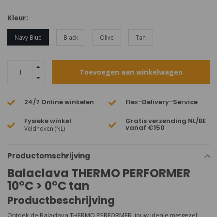
Kleur:
Navy Blue
Black
Olive
Tan
Toevoegen aan winkelwagen
24/7 Online winkelen
Flex-Delivery-Service
Fysieke winkel
Gratis verzending NL/BE
vanaf €150
Veldhoven (NL)
Productomschrijving
Balaclava THERMO PERFORMER
10°C > 0°C tan
Productbeschrijving
Ontdek de Balaclava THERMO PERFORMER, jouw ideale metgezel