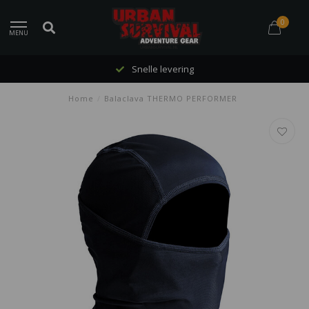
0
MENU
Snelle levering
Home
/
Balaclava THERMO PERFORMER