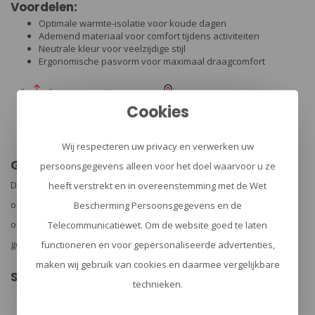
Voordelen:
Optimale warmte-isolatie voor koude dagen
Ademend materiaal voor comfort tijdens activiteiten
Neutrale kleur voor veelzijdige stijl
Ergonomische pasvorm voor maximaal draagcomfort
Cookies
Wij respecteren uw privacy en verwerken uw
Goed om te weten
persoonsgegevens alleen voor het doel waarvoor u ze
De Balaclava THERMO PERFORMER is machinewasbaar, waardoor
heeft verstrekt en in overeenstemming met de Wet
onderhoud eenvoudig is. Het materiaal is duurzaam en ontworpen
Bescherming Persoonsgegevens en de
om lang mee te gaan, zelfs bij intensief gebruik. Dankzij het lichte
Telecommunicatiewet. Om de website goed te laten
gewicht is het gemakkelijk mee te nemen in je tas of jaszak.
functioneren en voor gepersonaliseerde advertenties,
maken wij gebruik van cookies en daarmee vergelijkbare
Samenvatting
technieken.
Houdt je warm tussen 10°C en 0°C
Ademend en vochtregulerend