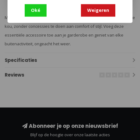
Neutrale tan kleur voor veelzijdigheid
Duurzaam en gemakkelijk te onderhouden
Oké
Weigeren
Met de Balaclava THERMO PERFORMER ben je altijd voorbereid op de
kou, zonder concessies te doen aan comfort of stijl. Voeg deze
essentiële accessoire toe aan je garderobe en geniet van elke
buitenactiviteit, ongeacht het weer.
Specificaties
Reviews
Abonneer je op onze nieuwsbrief
Blijf op de hoogte over onze laatste acties