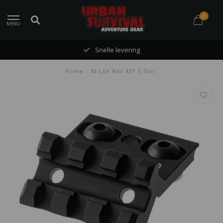
0
MENU
Snelle levering
Home
/
M-Lok Rail 45° 3 Slot