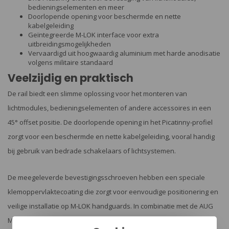
bedieningselementen en meer
Doorlopende opening voor beschermde en nette
kabelgeleiding
Geïntegreerde M-LOK interface voor extra
uitbreidingsmogelijkheden
Vervaardigd uit hoogwaardig aluminium met harde anodisatie
volgens militaire standaard
Veelzijdig en praktisch
De rail biedt een slimme oplossing voor het monteren van
lichtmodules, bedieningselementen of andere accessoires in een
45° offset positie. De doorlopende opening in het Picatinny-profiel
zorgt voor een beschermde en nette kabelgeleiding, vooral handig
bij gebruik van bedrade schakelaars of lichtsystemen.
De meegeleverde bevestigingsschroeven hebben een speciale
klemoppervlaktecoating die zorgt voor eenvoudige positionering en
veilige installatie op M-LOK handguards. In combinatie met de AUG
M-LOK Handguard van Clawgear kan de rail ook dienen als