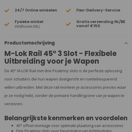
24/7 Online winkelen
Flex-Delivery-Service
Fysieke winkel
Gratis verzending NL/BE
vanaf €150
Veldhoven (NL)
Productomschrijving
M-Lok Rail 45° 3 Slot - Flexibele
Uitbreiding voor je Wapen
De 45° M-LOK Rail met drie Picatinny slots is de perfecte oplossing
voor schutters die hun wapen doelgericht en ruimtebesparend
willen uitbreiden. Met deze rail monteer je accessoires precies waar
je ze nodig hebt, zonder de primaire handlingzone van je wapen te
verstoren.
Belangrijkste kenmerken en voordelen
45° offset montage voor optimale plaatsing van accessoires
Drie Picatinny slots voor bevestiging van lichtmodules,