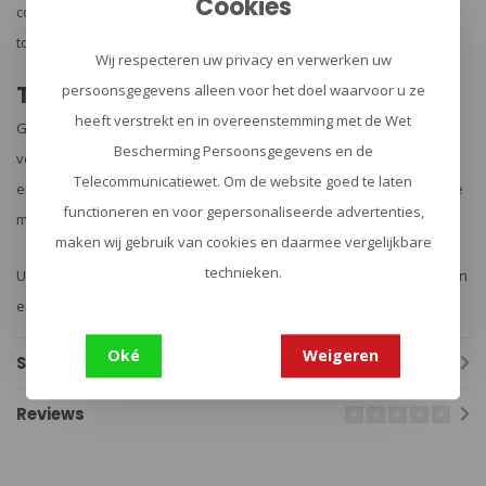
Cookies
compacte hitteschild - een praktische extra functie voor specifieke
toepassingen.
Wij respecteren uw privacy en verwerken uw
Technisch superieur
persoonsgegevens alleen voor het doel waarvoor u ze
heeft verstrekt en in overeenstemming met de Wet
Gemaakt van hoogwaardig aluminium en hard geanodiseerd
Bescherming Persoonsgegevens en de
volgens MIL-8625-F Type III, Class II, voldoet de rail aan de hoogste
Telecommunicatiewet. Om de website goed te laten
eisen van duurzaamheid en corrosiebestendigheid - zelfs onder de
functioneren en voor gepersonaliseerde advertenties,
meest veeleisende omstandigheden.
maken wij gebruik van cookies en daarmee vergelijkbare
technieken.
Upgrade je wapensysteem vandaag nog met deze veelzijdige rail en
ervaar het verschil in functionaliteit en gebruiksgemak!
Oké
Weigeren
Specificaties
Reviews